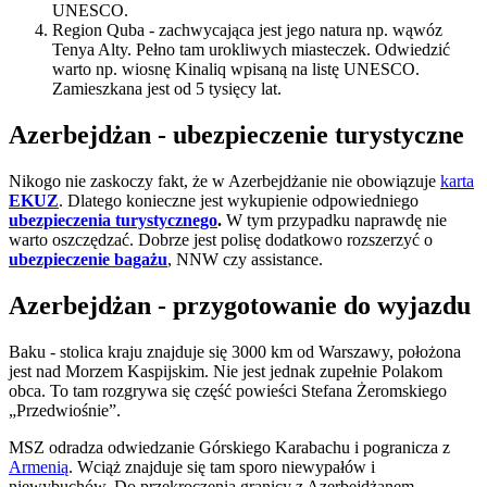
UNESCO.
Region Quba - zachwycająca jest jego natura np. wąwóz
Tenya Alty. Pełno tam urokliwych miasteczek. Odwiedzić
warto np. wiosnę Kinaliq wpisaną na listę UNESCO.
Zamieszkana jest od 5 tysięcy lat.
Azerbejdżan - ubezpieczenie turystyczne
Nikogo nie zaskoczy fakt, że w Azerbejdżanie nie obowiązuje
karta
EKUZ
. Dlatego konieczne jest wykupienie odpowiedniego
ubezpieczenia turystycznego
.
W tym przypadku naprawdę nie
warto oszczędzać. Dobrze jest polisę dodatkowo rozszerzyć o
ubezpieczenie bagażu
, NNW czy assistance.
Azerbejdżan - przygotowanie do wyjazdu
Baku - stolica kraju znajduje się 3000 km od Warszawy, położona
jest nad Morzem Kaspijskim. Nie jest jednak zupełnie Polakom
obca. To tam rozgrywa się część powieści Stefana Żeromskiego
„Przedwiośnie”.
MSZ odradza odwiedzanie Górskiego Karabachu i pogranicza z
Armenią
. Wciąż znajduje się tam sporo niewypałów i
niewybuchów. Do przekroczenia granicy z Azerbejdżanem