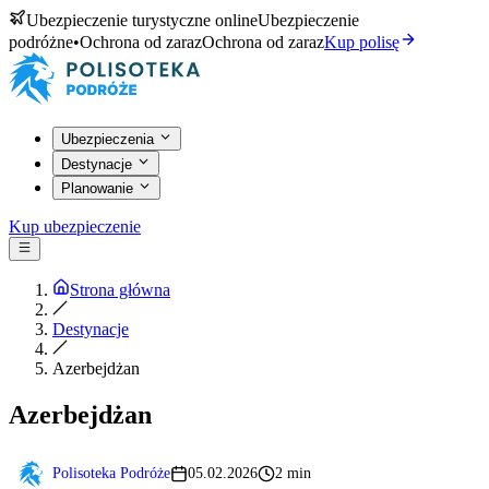
Ubezpieczenie turystyczne online
Ubezpieczenie
podróżne
•
Ochrona od zaraz
Ochrona od zaraz
Kup polisę
Ubezpieczenia
Destynacje
Planowanie
Kup ubezpieczenie
Strona główna
Destynacje
Azerbejdżan
Azerbejdżan
Polisoteka Podróże
05.02.2026
2 min