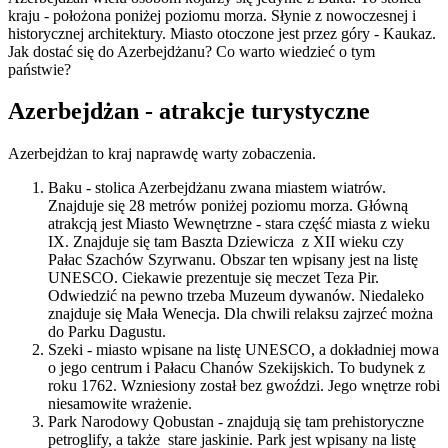
kraju - położona poniżej poziomu morza. Słynie z nowoczesnej i
historycznej architektury. Miasto otoczone jest przez góry - Kaukaz.
Jak dostać się do Azerbejdżanu? Co warto wiedzieć o tym
państwie?
Azerbejdżan - atrakcje turystyczne
Azerbejdżan to kraj naprawdę warty zobaczenia.
Baku - stolica Azerbejdżanu zwana miastem wiatrów.
Znajduje się 28 metrów poniżej poziomu morza. Główną
atrakcją jest Miasto Wewnętrzne - stara część miasta z wieku
IX. Znajduje się tam Baszta Dziewicza z XII wieku czy
Pałac Szachów Szyrwanu. Obszar ten wpisany jest na listę
UNESCO. Ciekawie prezentuje się meczet Teza Pir.
Odwiedzić na pewno trzeba Muzeum dywanów. Niedaleko
znajduje się Mała Wenecja. Dla chwili relaksu zajrzeć można
do Parku Dagustu.
Szeki - miasto wpisane na listę UNESCO, a dokładniej mowa
o jego centrum i Pałacu Chanów Szekijskich. To budynek z
roku 1762. Wzniesiony został bez gwoździ. Jego wnętrze robi
niesamowite wrażenie.
Park Narodowy Qobustan - znajdują się tam prehistoryczne
petroglify, a także stare jaskinie. Park jest wpisany na listę