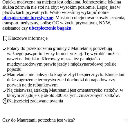
Opieka medyczna na miejscu jest odpłatna. Jednocześnie lokalna
służba zdrowia nie stoi na zbyt wysokim poziomie. Lepiej jest w
placówkach prywatnych. Warto wcześniej wykupić dobre
ubezpieczenie turystyczne
. Musi ono obejmować koszty leczenia,
transport medyczny, polisę OC w życiu prywatnym, NNW,
assistance czy
ubezpieczenie bagażu
.
Kluczowe informacje
Polacy do przekroczenia granicy z Mauretanią potrzebują
ważnego paszportu i wizy biometrycznej. Tę wyrobić można
nawet na lotnisku. Kierowcy muszą też pamiętać o
międzynarodowym prawie jazdy i międzynarodowej polisie
pojazdu.
Mauretania nie należy do krajów zbyt bezpiecznych. Istnieje tam
duże zagrożenie terrorystyczne i dochodzi do napadów czy
porwań na tle rabunkowym.
Najciekawszą atrakcją Mauretanii jest cmentarzysko statków, w
którym znajduje się około 300 starych, zniszczonych statków.
Najczęściej zadawane pytania
Czy do Mauretanii potrzebna jest wiza?