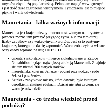
turystów zbyt dużą popularnością. Pełno tam napięć wewnętrznych
i jest dość duże zagrożenie terroryzmem. Tymczasem jest to miejsce
piękne i warte odwiedzenia.
Mauretania - kilka ważnych informacji
Mauretania jest krajem niezbyt mocno nastawionym na turystów, a
przecież można tam przeżyć przygodę życia. Nie ma tam dużej
liczby zabytków czy wakacyjnych kurortów. Jest za to pustynny
krajobraz, którego nie da się zapomnieć. Warto zobaczyć na własne
oczy osady wpisane na listę UNESCO.
cmentarzysko statków - miejsce zlokalizowane w Zatoce
Nouahhibou będące największą atrakcją Mauretanii. Znajduje
się tam niemal 300 starych statków.
mauretańska kolej na Saharze - pociąg przewodzący rudę
żelaza i pasażerów.
Szinkit - zabytkowe miasto, które dawniej było istotnym
ośrodkiem religijnej edukacji. Dzisiaj nie tętni życiem, ale
warto je odwiedzić.
Mauretania - co trzeba wiedzieć przed
podróżą?