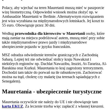
Polacy, aby wjechać na teren Mauretanii muszą mieć w paszporcie
wizę biometryczną. Odpowiedni wniosek można złożyć np. w
Ambasadzie Mauretanii w Berlinie. Alternatywnym rozwiązaniem
jest wiza wyrabiana na międzynarodowych lotniskach. Jej koszt to
55 euro. Obowiązuje przez 30 dni.
Według
przewodnika dla kierowców w Mauretanii
osoby, które
mają zamiar na miejscu podróżować autem, muszą mieć przy sobie
także międzynarodowe prawo jazdy i międzynarodowe
ubezpieczenie pojazdu w języku francuskim.
MSZ odradza odwiedzenie terenów graniczących z Zachodnią
Saharą. Lepiej też nie odwiedzać stolicy kraju Nawakzut i
niektórych regionów np. Dachlat Nawazibu, Insziri, At-Tarariza, Al-
Barakina oraz Kurkul. Mauretania to kraj zagrożony terroryzmem.
Dochodzi tam także do porwań na tle rabunkowym. Zachorować
można na trąd, cholerę czy malarię (na terenach sąsiadujących z
Senegalem).
Mauretania - ubezpieczenie turystyczne
Mauretania oczywiście nie należy do UE i nie obowiązuje tam
karta EKUZ
. Za leczenie trzeba więc zapłacić z własnej kieszeni.