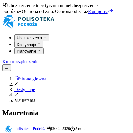
Ubezpieczenie turystyczne online
Ubezpieczenie
podróżne
•
Ochrona od zaraz
Ochrona od zaraz
Kup polisę
Ubezpieczenia
Destynacje
Planowanie
Kup ubezpieczenie
Strona główna
Destynacje
Mauretania
Mauretania
Polisoteka Podróże
05.02.2026
2 min