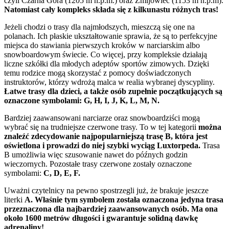
czyli Czarna Góra (1205 m n.p.m.) oraz Żmijowiec (1153 m n.p.m).
Natomiast cały kompleks składa się z kilkunastu różnych tras!
Jeżeli chodzi o trasy dla najmłodszych, mieszczą się one na
polanach. Ich płaskie ukształtowanie sprawia, że są to perfekcyjne
miejsca do stawiania pierwszych kroków w narciarskim albo
snowboardowym świecie. Co więcej, przy kompleksie działają
liczne szkółki dla młodych adeptów sportów zimowych. Dzięki
temu rodzice mogą skorzystać z pomocy doświadczonych
instruktorów, którzy wdrożą malca w realia wybranej dyscypliny.
Łatwe trasy dla dzieci, a także osób zupełnie początkujących są
oznaczone symbolami: G, H, I, J, K, L, M, N.
Bardziej zaawansowani narciarze oraz snowboardziści mogą
wybrać się na trudniejsze czerwone trasy. To w tej kategorii
można
znaleźć zdecydowanie najpopularniejszą trasę B, która jest
oświetlona i prowadzi do niej szybki wyciąg Luxtorpeda.
Trasa
B umożliwia więc szusowanie nawet do późnych godzin
wieczornych. Pozostałe trasy czerwone zostały oznaczone
symbolami:
C, D, E, F.
Uważni czytelnicy na pewno spostrzegli już, że brakuje jeszcze
literki
A. Właśnie tym symbolem została oznaczona jedyna trasa
przeznaczona dla najbardziej zaawansowanych osób. Ma ona
około 1600 metrów długości i gwarantuje solidną dawkę
adrenaliny!