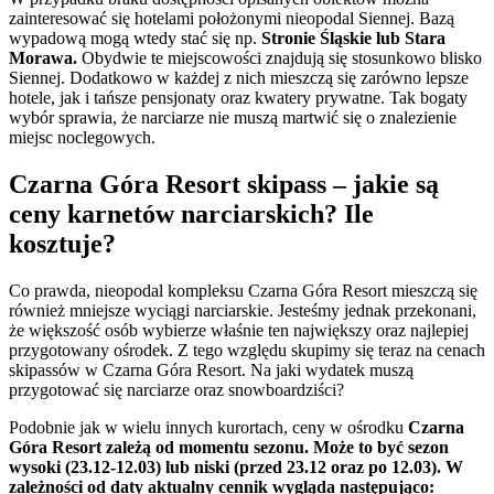
zainteresować się hotelami położonymi nieopodal Siennej. Bazą
wypadową mogą wtedy stać się np.
Stronie Śląskie lub Stara
Morawa.
Obydwie te miejscowości znajdują się stosunkowo blisko
Siennej. Dodatkowo w każdej z nich mieszczą się zarówno lepsze
hotele, jak i tańsze pensjonaty oraz kwatery prywatne. Tak bogaty
wybór sprawia, że narciarze nie muszą martwić się o znalezienie
miejsc noclegowych.
Czarna Góra Resort skipass – jakie są
ceny karnetów narciarskich? Ile
kosztuje?
Co prawda, nieopodal kompleksu Czarna Góra Resort mieszczą się
również mniejsze wyciągi narciarskie. Jesteśmy jednak przekonani,
że większość osób wybierze właśnie ten największy oraz najlepiej
przygotowany ośrodek. Z tego względu skupimy się teraz na cenach
skipassów w Czarna Góra Resort. Na jaki wydatek muszą
przygotować się narciarze oraz snowboardziści?
Podobnie jak w wielu innych kurortach, ceny w ośrodku
Czarna
Góra Resort zależą od momentu sezonu. Może to być sezon
wysoki (23.12-12.03) lub niski (przed 23.12 oraz po 12.03). W
zależności od daty aktualny cennik wygląda następująco: