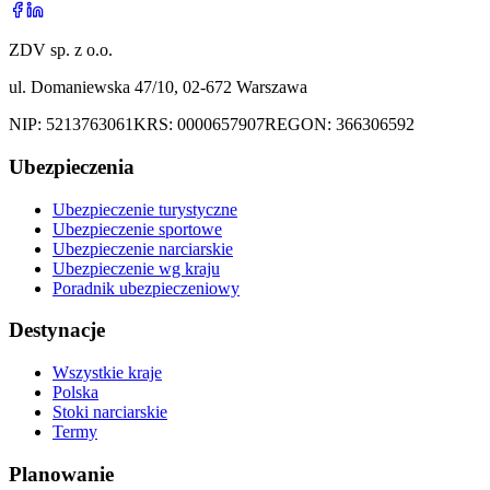
ZDV sp. z o.o.
ul. Domaniewska 47/10, 02-672 Warszawa
NIP:
5213763061
KRS:
0000657907
REGON:
366306592
Ubezpieczenia
Ubezpieczenie turystyczne
Ubezpieczenie sportowe
Ubezpieczenie narciarskie
Ubezpieczenie wg kraju
Poradnik ubezpieczeniowy
Destynacje
Wszystkie kraje
Polska
Stoki narciarskie
Termy
Planowanie