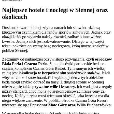
Najlepsze hotele i noclegi w Siennej oraz
okolicach
Doskonałe warunki do jazdy na nartach lub snowboardzie są
kluczowym czynnikiem dla fanów sportów zimowych. Jednak przy
okazji każdego wyjazdu należy również zadbać o inne ważne
kwestie. Jedną z nich jest zakwaterowanie. Dlatego w tej części
tekstu pokrótce opiszemy bazę noclegową, którą można znaleźć w
pobliżu Siennej.
Zacznijmy od najbardziej oczywistego rozwiązania,
czyli ośrodków
Biała Perła i Czarna Perła.
Są to placówki partnerskie będące
częścią kompleksu Czarna Góra Resort. Tym samym ich wielką
zaletą jest
lokalizacja w bezpośrednim sąsiedztwie stoków.
Jeżeli
więc narciarze i snowboardziści wybiorą jeden z tych obiektów,
będą mogli szybko dotrzeć na trasy. Z drugiej stronie w Siennej
mieszczą się także
prywatne wille i kwatery.
Ich wadą jest z reguły
niższy standard, choć mogą go zrekompensować niższe ceny za
nocleg. Każdy turysta musi więc sam określić, jaka kwestia ma dla
niego większe znaczenie. W pobliżu ośrodka Czarna Góra Resort
mieszczą się np.:
Pensjonat Złote Góry oraz Willa Puchaczówka.
W przypadku braku dostępności opisanych obiektów można