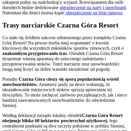
zakupem polisy na nadchodzący wyjazd. Rozwiązaniem dla osób
dorosłych będzie dedykowane
ubezpieczenie na narty i snowboard
.
Natomiast dla dzieci można kupić
ubezpieczenie na ferie zimowe
.
Trasy narciarskie Czarna Góra Resort
Co stało się źródłem sukcesu odniesionego przez kompleks Czarna
Góra Resort? Na pewno trzeba tutaj wspomnieć o kwestii
kluczowej dla wszystkich miłośników sportów zimowych, czyli o
znakomitym przygotowaniu tras.
Ośrodek Czarna Góra Resort
dysponuje własną aparaturą do sztucznego naśnieżania i
przygotowywania stoków. Toteż narciarze oraz snowboardziści
mogą tutaj liczyć na dobre warunki niezależnie od pogody.
Ponadto
Czarna Góra cieszy się sporą popularnością wśród
snowboardzistów.
Amatorzy jazdy na desce wskazują, że
ukształtowanie miejscowych stoków sprzyja uprawianiu tej
dyscypliny. To może zachęcać zarówno początkujących, jak i nieco
bardziej zaawansowanych snowboardzistów do odwiedzenia
Siennej.
Według deklaracji zarządu lokalny ośrodek
Czarna Góra Resort
obejmuje blisko 60 hektarów powierzchni użytkowej.
Jego
centralnymi punktami są dwa szczyty położone w pobliżu Siennej,