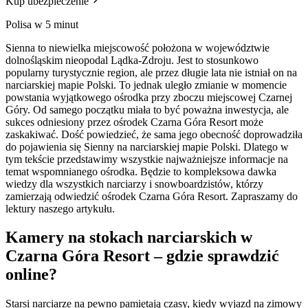
Kup ubezpieczenie
Polisa w 5 minut
Sienna to niewielka miejscowość położona w województwie
dolnośląskim nieopodal Lądka-Zdroju. Jest to stosunkowo
popularny turystycznie region, ale przez długie lata nie istniał on na
narciarskiej mapie Polski. To jednak uległo zmianie w momencie
powstania wyjątkowego ośrodka przy zboczu miejscowej Czarnej
Góry. Od samego początku miała to być poważna inwestycja, ale
sukces odniesiony przez ośrodek Czarna Góra Resort może
zaskakiwać. Dość powiedzieć, że sama jego obecność doprowadziła
do pojawienia się Sienny na narciarskiej mapie Polski. Dlatego w
tym tekście przedstawimy wszystkie najważniejsze informacje na
temat wspomnianego ośrodka. Będzie to kompleksowa dawka
wiedzy dla wszystkich narciarzy i snowboardzistów, którzy
zamierzają odwiedzić ośrodek Czarna Góra Resort. Zapraszamy do
lektury naszego artykułu.
Kamery na stokach narciarskich w
Czarna Góra Resort – gdzie sprawdzić
online?
Starsi narciarze na pewno pamiętają czasy, kiedy wyjazd na zimowy