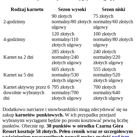
Rodzaj karnetu
Sezon wysoki
Sezon niski
90 złotych
75 złotych
2-godzinny
normalny/80 złotych
normalny/60 złotych
ulgowy
ulgowy
120 złotych
100 złotych
4-godzinny
normalny/110
normalny/80 złotych
złotych ulgowy
ulgowy
285 złotych
240 złotych
Karnet na 2 dni
normalny/240
normalny/220
złotych ulgowy
złotych ulgowy
605 złotych
555 złotych
Karnet na 5 dni
normalny/530
normalny/520
złotych ulgowy
złotych ulgowy
Karnet aktywny przez 6
795 złotych
700 złotych
dowolnie wybranych
normalny/700
normalny/640
dni
złotych ulgowy
złotych ulgowy
Dodatkowo narciarze i snowboardziści mogą zdecydować się na
zakup
karnetów punktowych.
W ich przypadku przejazd
wybranymi wyciągami będzie po prostu kosztować pewną liczbę
punktów. Obecnie np.
30 punktów w ośrodku Czarna Góra
Resort kosztuje 58 złotych. Pełen cennik wraz ze szczegółowym
wyjaśnieniem poszczególnych pozycji można znaleźć
pod tym