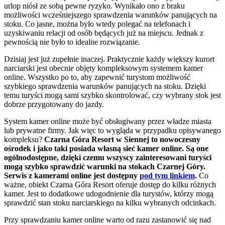
urlop niósł ze sobą pewne ryzyko. Wynikało ono z braku
możliwości wcześniejszego sprawdzenia warunków panujących na
stoku. Co jasne, można było wtedy polegać na telefonach i
uzyskiwaniu relacji od osób będących już na miejscu. Jednak z
pewnością nie było to idealne rozwiązanie.
Dzisiaj jest już zupełnie inaczej. Praktycznie każdy większy kurort
narciarski jest obecnie objęty kompleksowym systemem kamer
online. Wszystko po to, aby zapewnić turystom możliwość
szybkiego sprawdzenia warunków panujących na stoku. Dzięki
temu turyści mogą sami szybko skontrolować, czy wybrany stok jest
dobrze przygotowany do jazdy.
System kamer online może być obsługiwany przez władze miasta
lub prywatne firmy. Jak więc to wygląda w przypadku opisywanego
kompleksu?
Czarna Góra Resort w Siennej to nowoczesny
ośrodek i jako taki posiada własną sieć kamer online. Są one
ogólnodostępne, dzięki czemu wszyscy zainteresowani turyści
mogą szybko sprawdzić warunki na stokach Czarnej Góry.
Serwis z kamerami online jest dostępny
pod tym linkiem
.
Co
ważne, obiekt Czarna Góra Resort oferuje dostęp do kilku różnych
kamer. Jest to dodatkowe udogodnienie dla turystów, którzy mogą
sprawdzić stan stoku narciarskiego na kilku wybranych odcinkach.
Przy sprawdzaniu kamer online warto od razu zastanowić się nad