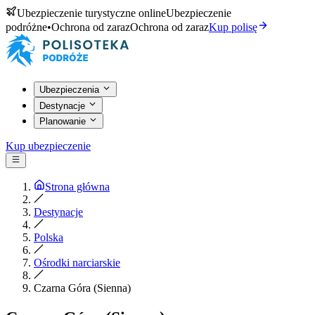
Ubezpieczenie turystyczne online
Ubezpieczenie
podróżne
•
Ochrona od zaraz
Ochrona od zaraz
Kup polisę
Ubezpieczenia
Destynacje
Planowanie
Kup ubezpieczenie
Strona główna
Destynacje
Polska
Ośrodki narciarskie
Czarna Góra (Sienna)