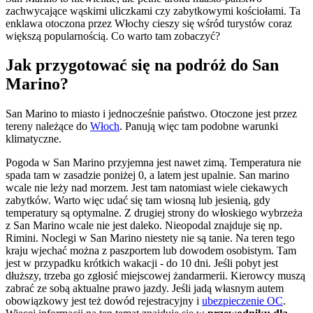
zachwycające wąskimi uliczkami czy zabytkowymi kościołami. Ta
enklawa otoczona przez Włochy cieszy się wśród turystów coraz
większą popularnością. Co warto tam zobaczyć?
Jak przygotować się na podróż do San
Marino?
San Marino to miasto i jednocześnie państwo. Otoczone jest przez
tereny należące do
Włoch
. Panują więc tam podobne warunki
klimatyczne.
Pogoda w San Marino przyjemna jest nawet zimą. Temperatura nie
spada tam w zasadzie poniżej 0, a latem jest upalnie. San marino
wcale nie leży nad morzem. Jest tam natomiast wiele ciekawych
zabytków. Warto więc udać się tam wiosną lub jesienią, gdy
temperatury są optymalne. Z drugiej strony do włoskiego wybrzeża
z San Marino wcale nie jest daleko. Nieopodal znajduje się np.
Rimini. Noclegi w San Marino niestety nie są tanie. Na teren tego
kraju wjechać można z paszportem lub dowodem osobistym. Tam
jest w przypadku krótkich wakacji - do 10 dni. Jeśli pobyt jest
dłuższy, trzeba go zgłosić miejscowej żandarmerii. Kierowcy muszą
zabrać ze sobą aktualne prawo jazdy. Jeśli jadą własnym autem
obowiązkowy jest też dowód rejestracyjny i
ubezpieczenie OC
.