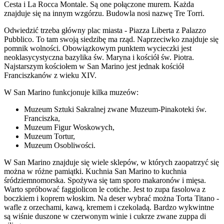
Cesta i La Rocca Montale. Są one połączone murem. Każda
znajduje się na innym wzgórzu. Budowla nosi nazwę Tre Torri.
Odwiedzić trzeba główny plac miasta - Piazza Liberta z Palazzo
Pubblico. To tam swoją siedzibę ma rząd. Naprzeciwko znajduje się
pomnik wolności. Obowiązkowym punktem wycieczki jest
neoklasycystyczna bazylika św. Maryna i kościół św. Piotra.
Najstarszym kościołem w San Marino jest jednak kościół
Franciszkanów z wieku XIV.
W San Marino funkcjonuje kilka muzeów:
Muzeum Sztuki Sakralnej zwane Muzeum-Pinakoteki św.
Franciszka,
Muzeum Figur Woskowych,
Muzeum Tortur,
Muzeum Osobliwości.
W San Marino znajduje się wiele sklepów, w których zaopatrzyć się
można w różne pamiątki. Kuchnia San Marino to kuchnia
śródziemnomorska. Spożywa się tam sporo makaronów i mięsa.
Warto spróbować faggiolicon le cotiche. Jest to zupa fasolowa z
boczkiem i koprem włoskim. Na deser wybrać można Torta Titano -
wafle z orzechami, kawą, kremem i czekoladą. Bardzo wykwintne
są wiśnie duszone w czerwonym winie i cukrze zwane zuppa di