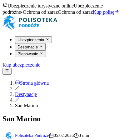
Ubezpieczenie turystyczne online
Ubezpieczenie
podróżne
•
Ochrona od zaraz
Ochrona od zaraz
Kup polisę
Ubezpieczenia
Destynacje
Planowanie
Kup ubezpieczenie
Strona główna
Destynacje
San Marino
San Marino
Polisoteka Podróże
05.02.2026
3 min