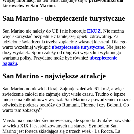
Więcej informacji na ten temat znajduje się w
przewodniku dla
kierowców w San Marino
.
San Marino - ubezpieczenie turystyczne
San Marino nie należy do UE i nie honoruje
EKUZ
. Nie można
więc skorzystać bezpłatnie z tamtejszej opieki zdrowotnej. Za
udzielone świadczenia trzeba zapłacić z własnej kieszeni. Dlatego
warto wcześniej wykupić
ubezpieczenie turystyczne
. Nie jest to
duży wydatek. Sporo zależy od długości wyjazdu i wybranego
wariantu polisy. Przydatne może być również
ubezpieczenie
bagażu
.
San Marino - największe atrakcje
San Marino no niewielki kraj. Zajmuje zaledwie 61 km2, a więc
zwiedzenie całości nie zajmuje zbyt wiele czasu. Trudno o lepsze
miejsce na kilkudniowy wyjazd. San Marino z powodzeniem można
odwiedzić podczas podróży do Rumunii, Florencji czy Bolonii. Co
warto tam zobaczyć?
Miasto ma charakter średniowieczny, ale sporo budynków powstało
w wieku XIX i jest stylizowanych na starsze. Symbolem San
Marino jest forteca składająca się z trzech wież - La Rocca, La