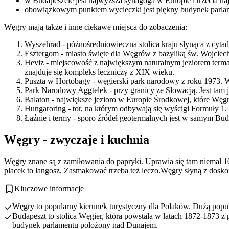
w Budapeszcie jest najwyższa synagoga w Europie i trzecia na
obowiązkowym punktem wycieczki jest piękny budynek parla
Węgry mają także i inne ciekawe miejsca do zobaczenia:
Wyszehrad - późnośredniowieczna stolica kraju słynąca z cytad
Esztergom - miasto święte dla Węgrów z bazyliką św. Wojciecha
Heviz - miejscowość z największym naturalnym jeziorem termal
znajduje się kompleks leczniczy z XIX wieku.
Puszta w Hortobagy - węgierski park narodowy z roku 1973. 
Park Narodowy Aggtelek - przy granicy ze Słowacją. Jest tam 
Balaton - największe jezioro w Europie Środkowej, które Węg
Hungaroring - tor, na którym odbywają się wyścigi Formuły 1.
Łaźnie i termy - sporo źródeł geotermalnych jest w samym Buda
Węgry - zwyczaje i kuchnia
Węgry znane są z zamiłowania do papryki. Uprawia się tam niemal 1
placek to langosz. Zasmakować trzeba też leczo.Węgry słyną z dosko
Kluczowe informacje
Węgry to popularny kierunek turystyczny dla Polaków. Dużą popular
Budapeszt to stolica Węgier, która powstała w latach 1872-1873 z
budynek parlamentu położony nad Dunajem.