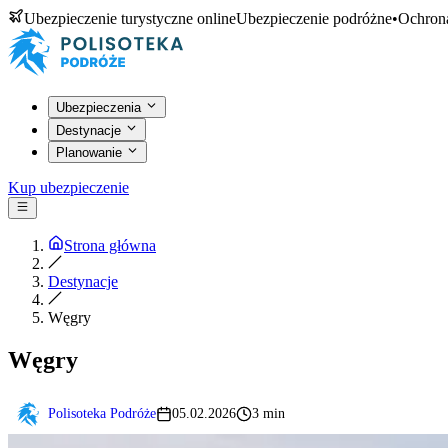
Ubezpieczenie turystyczne online
Ubezpieczenie podróżne
•
Ochrona
Ubezpieczenia
Destynacje
Planowanie
Kup ubezpieczenie
Strona główna
Destynacje
Węgry
Węgry
Polisoteka Podróże
05.02.2026
3 min