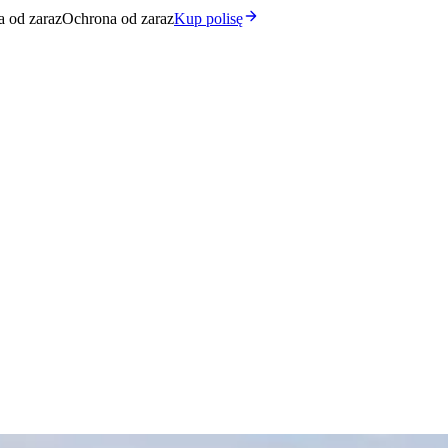
 od zaraz
Ochrona od zaraz
Kup polisę