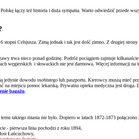
 Polskę łączy też historia i duża sympatia. Warto odwiedzić przede ws
?
 16 stopni Celsjusza. Zimą jednak i tak jest dość zimno. Z drugiej str
szawy trwa nieco ponad godzinę. Podróż pociągiem zajmuje kilkanaście 
gach węgierskich i słowackich nie jest darmowa. Więcej informacji na t
ją jedynie dowodu osobistego lub paszportu. Kierowcy muszą mieć prz
ać na miejscu pomoc lekarską. Prywatna opieka medyczna jest droga. 
enie bagażu
.
 temu takiego miasta nie było. Dopiero w latach 1872-1873 połączono
cie - pierwsza linia pochodzi z roku 1894,
 Most Łańcuchowy,