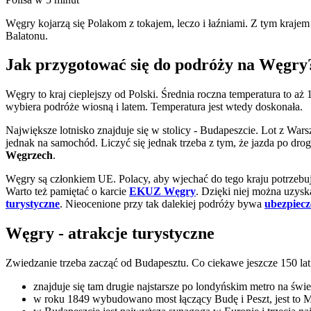
Węgry kojarzą się Polakom z tokajem, leczo i łaźniami. Z tym krajem
Balatonu.
Jak przygotować się do podróży na Węgry
Węgry to kraj cieplejszy od Polski. Średnia roczna temperatura to aż
wybiera podróże wiosną i latem. Temperatura jest wtedy doskonała.
Największe lotnisko znajduje się w stolicy - Budapeszcie. Lot z War
jednak na samochód. Liczyć się jednak trzeba z tym, że jazda po dro
Węgrzech
.
Węgry są członkiem UE. Polacy, aby wjechać do tego kraju potrzebu
Warto też pamiętać o karcie
EKUZ Węgry
. Dzięki niej można uzysk
turystyczne
. Nieocenione przy tak dalekiej podróży bywa
ubezpiecz
Węgry - atrakcje turystyczne
Zwiedzanie trzeba zacząć od Budapesztu. Co ciekawe jeszcze 150 lat
znajduje się tam drugie najstarsze po londyńskim metro na świe
w roku 1849 wybudowano most łączący Budę i Peszt, jest to