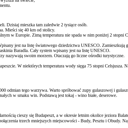
jwyższa na świecie,
mentu.
eli. Dzisiaj mieszka tam zaledwie 2 tysiące osób.
. Mieści się 40 km od stolicy.
nym w Europie. Zimą temperatura nie spada w nim poniżej 2 stopni Ce
Wpisany jest na listę światowego dziedzictwa UNESCO. Zamieszkują g
jaskinia Baradla. Cały system wpisany jest na listę UNESCO.
rzy nazywają swoim morzem. Otaczają go liczne ośrodki turystyczne.
peszcie. W niektórych temperatura wody sięga 75 stopni Celsjusza. Na
000 odmian tego warzywa. Warto spróbować zupy gulaszowej i gulaszu
nałych w smaku win. Podstawą jest tokaj - wino białe, deserowe.
nością cieszy się Budapeszt, a w okresie letnim okolice jeziora Balat
 połączenia trzech mniejszych miejscowości - Budy, Pesztu i Obudy. N