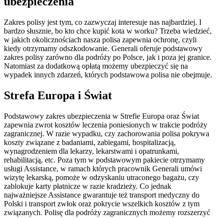
ubezpieczenia
Zakres polisy jest tym, co zazwyczaj interesuje nas najbardziej. I
bardzo słusznie, bo kto chce kupić kota w worku? Trzeba wiedzieć,
w jakich okolicznościach nasza polisa zapewnia ochronę, czyli
kiedy otrzymamy odszkodowanie. Generali oferuje podstawowy
zakres polisy zarówno dla podróży po Polsce, jak i poza jej granice.
Natomiast za dodatkową opłatą możemy ubezpieczyć się na
wypadek innych zdarzeń, których podstawowa polisa nie obejmuje.
Strefa Europa i Świat
Podstawowy zakres ubezpieczenia w Strefie Europa oraz Świat
zapewnia zwrot kosztów leczenia poniesionych w trakcie podróży
zagranicznej. W razie wypadku, czy zachorowania polisa pokrywa
koszty związane z badaniami, zabiegami, hospitalizacją,
wynagrodzeniem dla lekarzy, lekarstwami i opatrunkami,
rehabilitacją, etc. Poza tym w podstawowym pakiecie otrzymamy
usługi Assistance, w ramach których pracownik Generali umówi
wizytę lekarską, pomoże w odzyskaniu utraconego bagażu, czy
zablokuje karty płatnicze w razie kradzieży. Co jednak
najważniejsze Assistance gwarantuje też transport medyczny do
Polski i transport zwłok oraz pokrycie wszelkich kosztów z tym
związanych. Polisę dla podróży zagranicznych możemy rozszerzyć