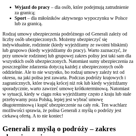
Wyjazd do pracy
– dla osób, które podejmują zatrudnienie
za granicą;
Sport
– dla miłośników aktywnego wypoczynku w Polsce
lub za granicą.
Rodzaj umowy ubezpieczenia podróżnego od Generali zależy od
liczby osób ubezpieczonych. Możemy ubezpieczyć się
indywidualnie, rodzinnie (kiedy wyjeżdżamy ze swoimi bliskimi)
lub grupowo (kiedy wyjeżdżamy do pracy). Warto zaznaczyć, że
przy umowie rodzinnej lub grupowej zakres polisy jest taki sam dla
wszystkich osób ubezpieczonych. Natomiast sumy ubezpieczenia za
poszczególne zdarzenia dotyczą każdej z ubezpieczonych osób
oddzielnie. Ale to nie wszystko, bo rodzaj umowy zależy też od
okresu, na jaki polisa jest zawarta. Podczas podróży krajowych i
zagranicznych, które trwają krócej niż rok lub kiedy wyjeżdżamy
sporadycznie, warto zawrzeć umowę krótkoterminową. Natomiast
w sytuacji, kiedy w ciągu roku wyjeżdżamy często z kraju lub stale
przebywamy poza Polską, lepiej jest wybrać umowę
długoterminową i kupić ubezpieczenie na cały rok. Ten wachlarz
możliwości sprawia, że polisa Generali z myślą o podróży jest
ciekawą ofertą. A to nie koniec!
Generali z myślą o podróży – zakres