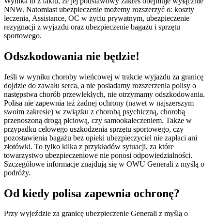
Wynika to z faktu, że jej podstawowy zakres obejmuje wyłącznie
NNW. Natomiast ubezpieczenie możemy rozszerzyć o: koszty
leczenia, Assistance, OC w życiu prywatnym, ubezpieczenie
rezygnacji z wyjazdu oraz ubezpieczenie bagażu i sprzętu
sportowego.
Odszkodowania nie będzie!
Jeśli w wyniku choroby wieńcowej w trakcie wyjazdu za granicę
dojdzie do zawału serca, a nie posiadamy rozszerzenia polisy o
następstwa chorób przewlekłych, nie otrzymamy odszkodowania.
Polisa nie zapewnia też żadnej ochrony (nawet w najszerszym
swoim zakresie) w związku z chorobą psychiczną, chorobą
przenoszoną drogą płciową, czy samookaleczeniem. Także w
przypadku celowego uszkodzenia sprzętu sportowego, czy
pozostawienia bagażu bez opieki ubezpieczyciel nie zapłaci ani
złotówki. To tylko kilka z przykładów sytuacji, za które
towarzystwo ubezpieczeniowe nie ponosi odpowiedzialności.
Szczegółowe informacje znajdują się w OWU Generali z myślą o
podróży.
Od kiedy polisa zapewnia ochronę?
Przy wyjeździe za granicę ubezpieczenie Generali z myślą o