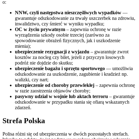
o:
NNW, czyli następstwa nieszczęśliwych wypadków
—
gwarantuje odszkodowanie za trwały uszczerbek na zdrowiu,
inwalidztwo, czy śmierć w wyniku wypadku;
OC w życiu prywatnym
– zapewnia ochronę w razie
wyrządzenia szkody osobie trzeciej (zarówno za
spowodowanie obrażeń fizycznych, jak i uszkodzenie
mienia);
ubezpieczenie rezygnacji z wyjazdu
– gwarantuje zwrot
kosztów za nocleg czy bilet, jeżeli z przyczyn losowych
podróż nie dojdzie do skutku;
ubezpieczenie bagażu i sprzętu sportowego
— umożliwia
odszkodowanie za uszkodzenie, zagubienie i kradzież np.
walizki, czy nart;
ubezpieczenie od choroby przewlekłej
– zapewnia ochronę
w razie zaostrzenia objawów choroby;
pasywny udział w wojnie lub aktach terroru
– gwarantuje
odszkodowanie w przypadku stania się ofiarą wskazanych
zdarzeń.
Strefa Polska
Polisa różni się od ubezpieczenia w dwóch pozostałych strefach.