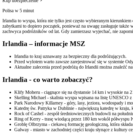
Kup ubezpieczenie
Polisa w 5 minut
Irlandia to wyspa, która nie tylko jest często wybieranym kierunkie
zabytkami to dopiero początek, ponieważ na uwagę zasługuje także wi
zachwyca podróżników od lat. Gdy zamierzasz wyjechać, nie zapomin
​Irlandia – informacje MSZ
Irlandia to kraj uznawany za bezpieczny dla podróżujących.
Przed wylotem warto zawsze zarejestrować się w systemie Ody
Aktualne zalecenia przed podróżą do Irlandii można znaleźć na
Irlandia - co warto zobaczyć?
Klify Moheru - ciągnące się na dystansie 14 km i wysokie na 
Skelling Michael - skalista wyspa wpisana na listę UNESCO z
Park Narodowy Killarney - góry, lasy, jeziora, wodospady i m
Katedrę św. Patryka w Dublinie - największą katedrę w kraju, 
Rock of Cashel - zespół średniowiecznych budowli na południu
Ring of Kerry - trasę wiodącą przez 180 km wokół półwyspu 
Groblę Olbrzyma - ciekawą formację geologiczną, która składa
Galway - miasto w zachodniej części kraju słynące z kultury 