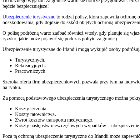
Do każdego wyjazdu za granicę warto się dobrze przygotować. Poza
będzie bezpieczniejsze!
Ubezpieczenie turystyczne
to rodzaj polisy, która zapewnia ochronę 
odszkodowania, gdy dojdzie do szkód objętych ochroną ubezpieczen
O polisę podróżną warto zadbać również wtedy, gdy planuje się wjazd
ryzyko, jakie może pojawić się podczas pobytu za granicą.
Ubezpieczenie turystyczne do Irlandii mogą wykupić osoby podróżują
Turystycznych.
Rekreacyjnych.
Pracowniczych.
Szeroka oferta firm ubezpieczeniowych pozwala przy tym na indywidu
na rynku.
Za pomocą podstawowego ubezpieczenia turystycznego można pokry
Koszty leczenia.
Koszty ratownictwa.
Zwrot kosztów transportu medycznego.
Koszty następstw nieszczęśliwych wypadków – ubezpieczen
Poza tą ochroną ubezpieczenie turystyczne do Irlandii może zapewni