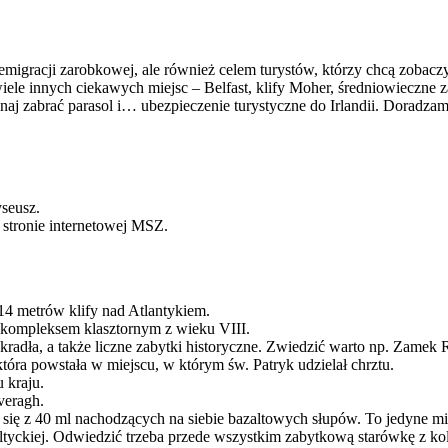
m emigracji zarobkowej, ale również celem turystów, którzy chcą zobac
ele innych ciekawych miejsc – Belfast, klify Moher, średniowieczne za
aj zabrać parasol i… ubezpieczenie turystyczne do Irlandii. Doradza
seusz.
 stronie internetowej MSZ.
214 metrów klify nad Atlantykiem.
 kompleksem klasztornym z wieku VIII.
okradła, a także liczne zabytki historyczne. Zwiedzić warto np. Zam
która powstała w miejscu, w którym św. Patryk udzielał chrztu.
 kraju.
Iveragh.
 się z 40 ml nachodzących na siebie bazaltowych słupów. To jedyne m
celtyckiej. Odwiedzić trzeba przede wszystkim zabytkową starówkę z k