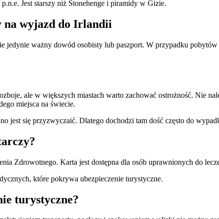
n.e. Jest starszy niż Stonehenge i piramidy w Gizie.
 na wyjazd do Irlandii
obie jedynie ważny dowód osobisty lub paszport. W przypadku pobytów k
y rozboje, ale w większych miastach warto zachować ostrożność. Nie n
żdego miejsca na świecie.
dno jest się przyzwyczaić. Dlatego dochodzi tam dość często do wyp
tarczy?
enia Zdrowotnego. Karta jest dostępna dla osób uprawnionych do lec
dycznych, które pokrywa ubezpieczenie turystyczne.
nie turystyczne?