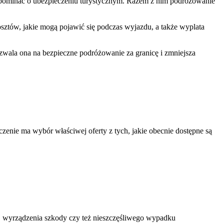
zapominać o ubezpieczeniu turystycznym. Razem z nim podróżowanie
osztów, jakie mogą pojawić się podczas wyjazdu, a także wyplata
ozwala ona na bezpieczne podróżowanie za granicę i zmniejsza
enie ma wybór właściwej oferty z tych, jakie obecnie dostępne są
u, wyrządzenia szkody czy też nieszczęśliwego wypadku