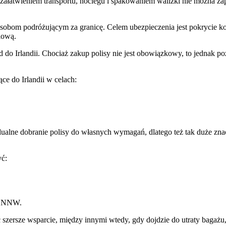
 załatwieniem transportu, noclegu i spakowaniem walizki nie można 
osobom podróżującym za granicę. Celem ubezpieczenia jest pokrycie k
iową.
 do Irlandii. Chociaż zakup polisy nie jest obowiązkowy, to jednak p
ce do Irlandii w celach:
alne dobranie polisy do własnych wymagań, dlatego też tak duże znacz
ć:
ie NNW.
ć szersze wsparcie, między innymi wtedy, gdy dojdzie do utraty bagaż