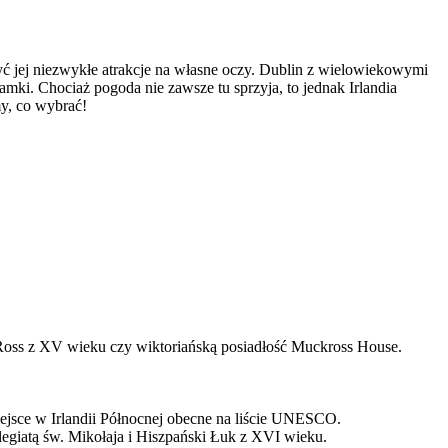
zyć jej niezwykłe atrakcje na własne oczy. Dublin z wielowiekowymi
mki. Chociaż pogoda nie zawsze tu sprzyja, to jednak Irlandia
my, co wybrać!
ek Ross z XV wieku czy wiktoriańską posiadłość Muckross House.
iejsce w Irlandii Północnej obecne na liście UNESCO.
olegiatą św. Mikołaja i Hiszpański Łuk z XVI wieku.