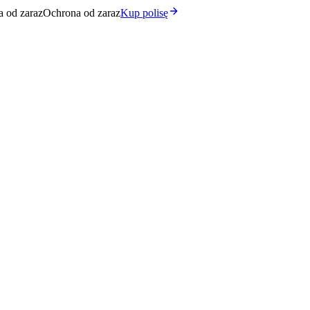
 od zaraz
Ochrona od zaraz
Kup polisę