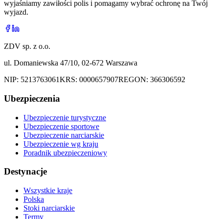
wyjaśniamy zawiłości polis i pomagamy wybrać ochronę na Twój
wyjazd.
ZDV sp. z o.o.
ul. Domaniewska 47/10, 02-672 Warszawa
NIP:
5213763061
KRS:
0000657907
REGON:
366306592
Ubezpieczenia
Ubezpieczenie turystyczne
Ubezpieczenie sportowe
Ubezpieczenie narciarskie
Ubezpieczenie wg kraju
Poradnik ubezpieczeniowy
Destynacje
Wszystkie kraje
Polska
Stoki narciarskie
Termy