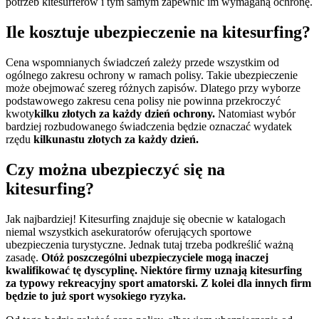
potrzeb kitesurferów i tym samym zapewnić im wymaganą ochronę.
Ile kosztuje ubezpieczenie na kitesurfing?
Cena wspomnianych świadczeń zależy przede wszystkim od
ogólnego zakresu ochrony w ramach polisy. Takie ubezpieczenie
może obejmować szereg różnych zapisów. Dlatego przy wyborze
podstawowego zakresu cena polisy nie powinna przekroczyć
kwoty
kilku złotych za każdy dzień ochrony.
Natomiast wybór
bardziej rozbudowanego świadczenia będzie oznaczać wydatek
rzędu
kilkunastu złotych za każdy dzień.
Czy można ubezpieczyć się na
kitesurfing?
Jak najbardziej! Kitesurfing znajduje się obecnie w katalogach
niemal wszystkich asekuratorów oferujących sportowe
ubezpieczenia turystyczne. Jednak tutaj trzeba podkreślić ważną
zasadę.
Otóż poszczególni ubezpieczyciele mogą inaczej
kwalifikować tę dyscyplinę. Niektóre firmy uznają kitesurfing
za typowy rekreacyjny sport amatorski. Z kolei dla innych firm
będzie to już sport wysokiego ryzyka.