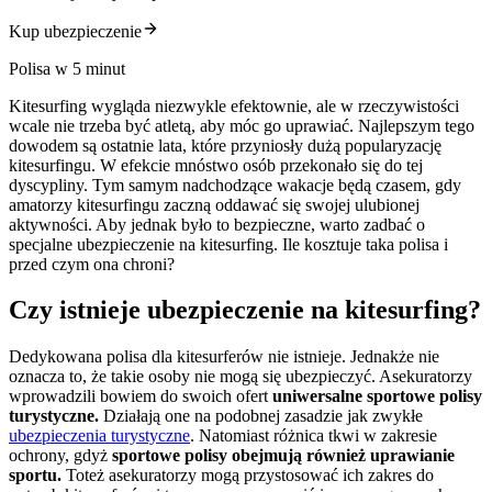
Kup ubezpieczenie
Polisa w 5 minut
Kitesurfing wygląda niezwykle efektownie, ale w rzeczywistości
wcale nie trzeba być atletą, aby móc go uprawiać. Najlepszym tego
dowodem są ostatnie lata, które przyniosły dużą popularyzację
kitesurfingu. W efekcie mnóstwo osób przekonało się do tej
dyscypliny. Tym samym nadchodzące wakacje będą czasem, gdy
amatorzy kitesurfingu zaczną oddawać się swojej ulubionej
aktywności. Aby jednak było to bezpieczne, warto zadbać o
specjalne ubezpieczenie na kitesurfing. Ile kosztuje taka polisa i
przed czym ona chroni?
Czy istnieje ubezpieczenie na kitesurfing?
Dedykowana polisa dla kitesurferów nie istnieje. Jednakże nie
oznacza to, że takie osoby nie mogą się ubezpieczyć. Asekuratorzy
wprowadzili bowiem do swoich ofert
uniwersalne sportowe polisy
turystyczne.
Działają one na podobnej zasadzie jak zwykłe
ubezpieczenia turystyczne
. Natomiast różnica tkwi w zakresie
ochrony, gdyż
sportowe polisy obejmują również uprawianie
sportu.
Toteż asekuratorzy mogą przystosować ich zakres do