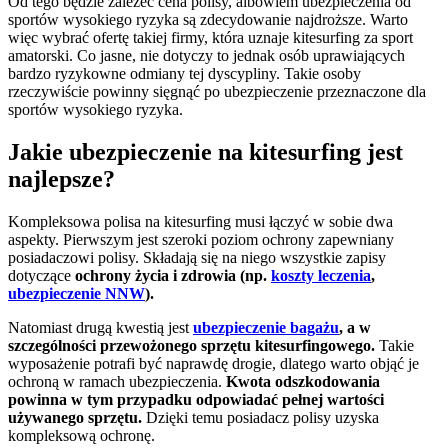
Od tego będzie zależeć cena polisy, albowiem ubezpieczenia od
sportów wysokiego ryzyka są zdecydowanie najdroższe. Warto
więc wybrać ofertę takiej firmy, która uznaje kitesurfing za sport
amatorski. Co jasne, nie dotyczy to jednak osób uprawiających
bardzo ryzykowne odmiany tej dyscypliny. Takie osoby
rzeczywiście powinny sięgnąć po ubezpieczenie przeznaczone dla
sportów wysokiego ryzyka.
Jakie ubezpieczenie na kitesurfing jest
najlepsze?
Kompleksowa polisa na kitesurfing musi łączyć w sobie dwa
aspekty. Pierwszym jest szeroki poziom ochrony zapewniany
posiadaczowi polisy. Składają się na niego wszystkie zapisy
dotyczące
ochrony życia i zdrowia (np.
koszty leczenia
,
ubezpieczenie NNW
).
Natomiast drugą kwestią jest
ubezpieczenie bagażu
, a w
szczególności przewożonego sprzętu kitesurfingowego.
Takie
wyposażenie potrafi być naprawdę drogie, dlatego warto objąć je
ochroną w ramach ubezpieczenia.
Kwota odszkodowania
powinna w tym przypadku odpowiadać pełnej wartości
używanego sprzętu.
Dzięki temu posiadacz polisy uzyska
kompleksową ochronę.