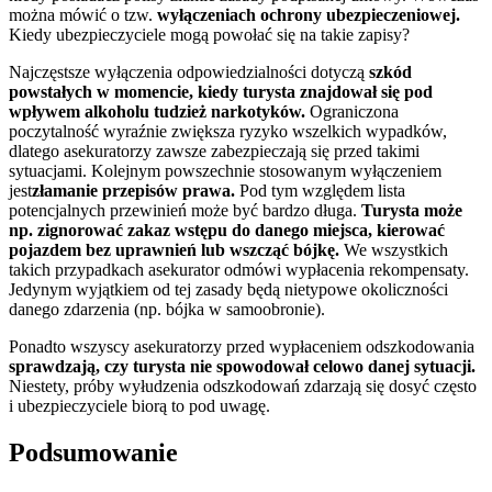
można mówić o tzw.
wyłączeniach ochrony ubezpieczeniowej.
Kiedy ubezpieczyciele mogą powołać się na takie zapisy?
Najczęstsze wyłączenia odpowiedzialności dotyczą
szkód
powstałych w momencie, kiedy turysta znajdował się pod
wpływem alkoholu tudzież narkotyków.
Ograniczona
poczytalność wyraźnie zwiększa ryzyko wszelkich wypadków,
dlatego asekuratorzy zawsze zabezpieczają się przed takimi
sytuacjami. Kolejnym powszechnie stosowanym wyłączeniem
jest
złamanie przepisów prawa.
Pod tym względem lista
potencjalnych przewinień może być bardzo długa.
Turysta może
np. zignorować zakaz wstępu do danego miejsca, kierować
pojazdem bez uprawnień lub wszcząć bójkę.
We wszystkich
takich przypadkach asekurator odmówi wypłacenia rekompensaty.
Jedynym wyjątkiem od tej zasady będą nietypowe okoliczności
danego zdarzenia (np. bójka w samoobronie).
Ponadto wszyscy asekuratorzy przed wypłaceniem odszkodowania
sprawdzają, czy turysta nie spowodował celowo danej sytuacji.
Niestety, próby wyłudzenia odszkodowań zdarzają się dosyć często
i ubezpieczyciele biorą to pod uwagę.
Podsumowanie