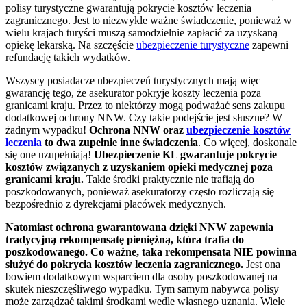
polisy turystyczne gwarantują pokrycie kosztów leczenia
zagranicznego. Jest to niezwykle ważne świadczenie, ponieważ w
wielu krajach turyści muszą samodzielnie zapłacić za uzyskaną
opiekę lekarską. Na szczęście
ubezpieczenie turystyczne
zapewni
refundację takich wydatków.
Wszyscy posiadacze ubezpieczeń turystycznych mają więc
gwarancję tego, że asekurator pokryje koszty leczenia poza
granicami kraju. Przez to niektórzy mogą podważać sens zakupu
dodatkowej ochrony NNW. Czy takie podejście jest słuszne? W
żadnym wypadku!
Ochrona NNW oraz
ubezpieczenie kosztów
leczenia
to dwa zupełnie inne świadczenia
. Co więcej, doskonale
się one uzupełniają!
Ubezpieczenie KL gwarantuje pokrycie
kosztów związanych z uzyskaniem opieki medycznej poza
granicami kraju.
Takie środki praktycznie nie trafiają do
poszkodowanych, ponieważ asekuratorzy często rozliczają się
bezpośrednio z dyrekcjami placówek medycznych.
Natomiast ochrona gwarantowana dzięki NNW zapewnia
tradycyjną rekompensatę pieniężną, która trafia do
poszkodowanego. Co ważne, taka rekompensata NIE powinna
służyć do pokrycia kosztów leczenia zagranicznego.
Jest ona
bowiem dodatkowym wsparciem dla osoby poszkodowanej na
skutek nieszczęśliwego wypadku. Tym samym nabywca polisy
może zarządzać takimi środkami wedle własnego uznania. Wiele