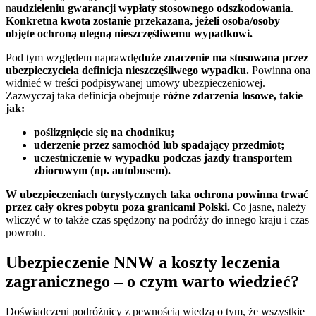
na
udzieleniu
gwarancji wypłaty stosownego odszkodowania
.
Konkretna kwota zostanie przekazana, jeżeli osoba/osoby
objęte ochroną ulegną nieszczęśliwemu wypadkowi.
Pod tym względem naprawdę
duże znaczenie ma stosowana przez
ubezpieczyciela definicja nieszczęśliwego wypadku.
Powinna ona
widnieć w treści podpisywanej umowy ubezpieczeniowej.
Zazwyczaj taka definicja obejmuje
różne zdarzenia losowe, takie
jak:
poślizgnięcie się na chodniku;
uderzenie przez samochód lub spadający przedmiot;
uczestniczenie w wypadku podczas jazdy transportem
zbiorowym (np. autobusem).
W ubezpieczeniach turystycznych taka ochrona powinna trwać
przez cały okres pobytu poza granicami Polski.
Co jasne, należy
wliczyć w to także czas spędzony na podróży do innego kraju i czas
powrotu.
Ubezpieczenie NNW a koszty leczenia
zagranicznego – o czym warto wiedzieć?
Doświadczeni podróżnicy z pewnością wiedzą o tym, że wszystkie