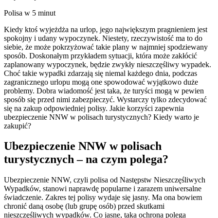
Polisa w 5 minut
Kiedy ktoś wyjeżdża na urlop, jego największym pragnieniem jest
spokojny i udany wypoczynek. Niestety, rzeczywistość ma to do
siebie, że może pokrzyżować takie plany w najmniej spodziewany
sposób. Doskonałym przykładem sytuacji, która może zakłócić
zaplanowany wypoczynek, będzie zwykły nieszczęśliwy wypadek.
Choć takie wypadki zdarzają się niemal każdego dnia, podczas
zagranicznego urlopu mogą one spowodować wyjątkowo duże
problemy. Dobra wiadomość jest taka, że turyści mogą w pewien
sposób się przed nimi zabezpieczyć. Wystarczy tylko zdecydować
się na zakup odpowiedniej polisy. Jakie korzyści zapewnia
ubezpieczenie NNW w polisach turystycznych? Kiedy warto je
zakupić?
Ubezpieczenie NNW w polisach
turystycznych – na czym polega?
Ubezpieczenie NNW, czyli polisa od Następstw Nieszczęśliwych
Wypadków, stanowi naprawdę popularne i zarazem uniwersalne
świadczenie. Zakres tej polisy wydaje się jasny. Ma ona bowiem
chronić daną osobę (lub grupę osób) przed skutkami
nieszczęśliwych wypadków. Co jasne, taka ochrona polega