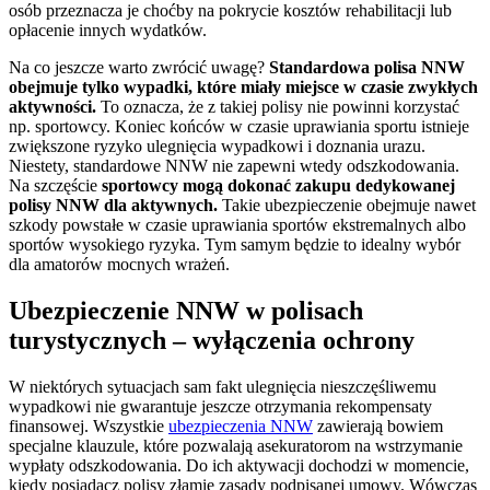
osób przeznacza je choćby na pokrycie kosztów rehabilitacji lub
opłacenie innych wydatków.
Na co jeszcze warto zwrócić uwagę?
Standardowa polisa NNW
obejmuje tylko wypadki, które miały miejsce w czasie zwykłych
aktywności.
To oznacza, że z takiej polisy nie powinni korzystać
np. sportowcy. Koniec końców w czasie uprawiania sportu istnieje
zwiększone ryzyko ulegnięcia wypadkowi i doznania urazu.
Niestety, standardowe NNW nie zapewni wtedy odszkodowania.
Na szczęście
sportowcy mogą dokonać zakupu dedykowanej
polisy NNW dla aktywnych.
Takie ubezpieczenie obejmuje nawet
szkody powstałe w czasie uprawiania sportów ekstremalnych albo
sportów wysokiego ryzyka. Tym samym będzie to idealny wybór
dla amatorów mocnych wrażeń.
Ubezpieczenie NNW w polisach
turystycznych – wyłączenia ochrony
W niektórych sytuacjach sam fakt ulegnięcia nieszczęśliwemu
wypadkowi nie gwarantuje jeszcze otrzymania rekompensaty
finansowej. Wszystkie
ubezpieczenia NNW
zawierają bowiem
specjalne klauzule, które pozwalają asekuratorom na wstrzymanie
wypłaty odszkodowania. Do ich aktywacji dochodzi w momencie,
kiedy posiadacz polisy złamie zasady podpisanej umowy. Wówczas