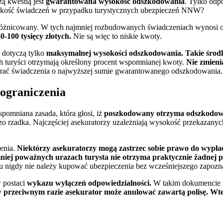
ą kwestią jest
gwarantowana wysokość odszkodowania
. Tylko od
kość świadczeń w przypadku turystycznych ubezpieczeń NNW?
o zróżnicowany. W tych najmniej rozbudowanych świadczeniach wynosi 
0-100 tysięcy złotych.
Nie są więc to niskie kwoty.
 dotyczą tylko
maksymalnej wysokości odszkodowania. Takie środki
 turyści otrzymają określony procent wspomnianej kwoty.
Nie zmieni
erać świadczenia o najwyższej sumie gwarantowanego odszkodowania.
 ograniczenia
omniana zasada, która głosi, iż
poszkodowany otrzyma odszkodowa
o rzadka. Najczęściej asekuratorzy uzależniają wysokość przekazanyc
enia.
Niektórzy
asekuratorzy mogą zastrzec sobie prawo do wypła
 mniej poważnych urazach turysta nie otrzyma praktycznie żadnej 
du nigdy nie należy kupować ubezpieczenia bez wcześniejszego zapozna
 postaci
wykazu wyłączeń odpowiedzialności.
W takim dokumencie z
 w przeciwnym razie asekurator może anulować zawartą polisę. Wt