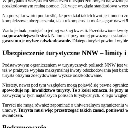
W przypadku wszystkich świadczeń ubezpieczeniowych najważniejsz
poszkodowanym realną pomoc. Jak więc wygląda standardowa wyso
Na początku warto podkreślić, że przedział takich kwot jest mocn
kompleksowe ubezpieczenia, taka rekompensata może sięgać nawet
5
Warto jednak pamiętać o jednej ważnej kwestii. Przedstawione kwoty
najpoważniejszych strat.
Natomiast przy mniej poważnych szkodach
gwarantuje wyższe odszkodowanie.
Dlatego turyści powinni wybi
Ubezpieczenie turystyczne NNW – limity i
Podstawowym ograniczeniem w turystycznych polisach NNW jest wsp
też w praktyce wypłata maksymalnej kwoty odszkodowania jest bardz
turysta otrzyma zdecydowanie wyższe odszkodowanie.
Niestety, nawet pod tym względem mogą pojawić się pewne ogranicz
spowoduje np. inwalidztwo turysty. To z kolei oznacza, że przy
zazwyczaj w tych najtańszych polisach turystycznych. Z tego wzglę
Turyści nie mogą również zapominać o uniwersalnym ograniczeniu w
umowy.
Turysta musi więc przestrzegać takich zasad, ponieważ
świadczeń.
Podsumowanie