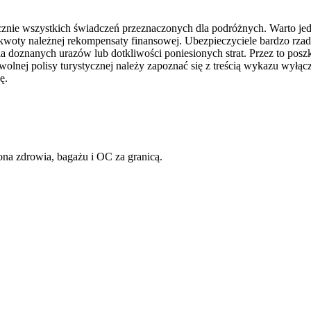
nie wszystkich świadczeń przeznaczonych dla podróżnych. Warto jednak
 kwoty należnej rekompensaty finansowej. Ubezpieczyciele bardzo rz
ia doznanych urazów lub dotkliwości poniesionych strat. Przez to pos
nej polisy turystycznej należy zapoznać się z treścią wykazu wyłącze
ę.
ona zdrowia, bagażu i OC za granicą.