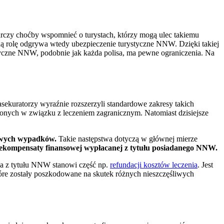
rczy choćby wspomnieć o turystach, którzy mogą ulec takiemu
tną rolę odgrywa wtedy ubezpieczenie turystyczne NNW. Dzięki takiej
styczne NNW, podobnie jak każda polisa, ma pewne ograniczenia. Na
asekuratorzy wyraźnie rozszerzyli standardowe zakresy takich
onych w związku z leczeniem zagranicznym. Natomiast dzisiejsze
liwych wypadków.
Takie następstwa dotyczą w głównej mierze
ekompensaty finansowej wypłacanej z tytułu posiadanego NNW.
a z tytułu NNW stanowi część np.
refundacji kosztów leczenia
. Jest
tóre zostały poszkodowane na skutek różnych nieszczęśliwych