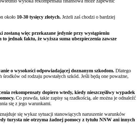
powiednio wysoka rekompensata finansowa może zapewnić
on około
10-30 tysięcy złotych.
Jeżeli zaś chodzi o bardziej
 zostaną więc przekazane jedynie przy wystąpieniu
a to jednak faktu, że wyższa suma ubezpieczenia zawsze
nie o wysokości odpowiadającej doznanym szkodom.
Dlatego
h środków od rodzaju powstałych szkód. Jeśli będą one poważne,
cenia rekompensaty dopiero wtedy, kiedy nieszczęśliwy wypadek
pomocy.
Co prawda, takie zapisy są rzadkością, ale można je odnaleźć
nia się z jego warunkami.
najduje się wykaz sytuacji stanowiących naruszenie warunków
edy turysta nie otrzyma żadnej pomocy z tytułu NNW ani innych