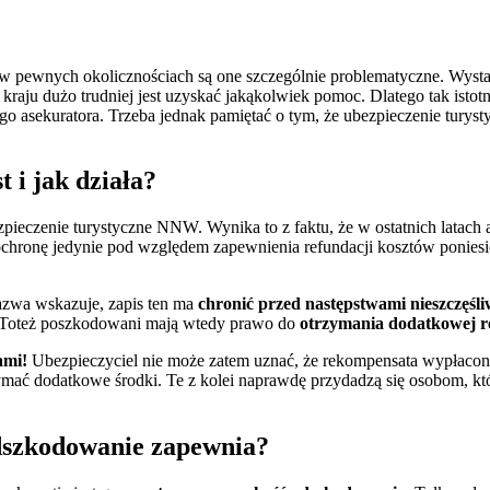
w pewnych okolicznościach są one szczególnie problematyczne. Wysta
kraju dużo trudniej jest uzyskać jakąkolwiek pomoc. Dlatego tak isto
ego asekuratora. Trzeba jednak pamiętać o tym, że ubezpieczenie tury
 i jak działa?
pieczenie turystyczne NNW. Wynika to z faktu, że w ostatnich latach 
hronę jedynie pod względem zapewnienia refundacji kosztów poniesi
azwa wskazuje, zapis ten ma
chronić przed następstwami nieszczęś
. Toteż poszkodowani mają wtedy prawo do
otrzymania dodatkowej r
ami!
Ubezpieczyciel nie może zatem uznać, że rekompensata wypłacon
rzymać dodatkowe środki. Te z kolei naprawdę przydadzą się osobom, k
dszkodowanie zapewnia?