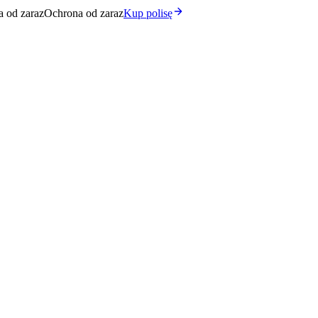
 od zaraz
Ochrona od zaraz
Kup polisę