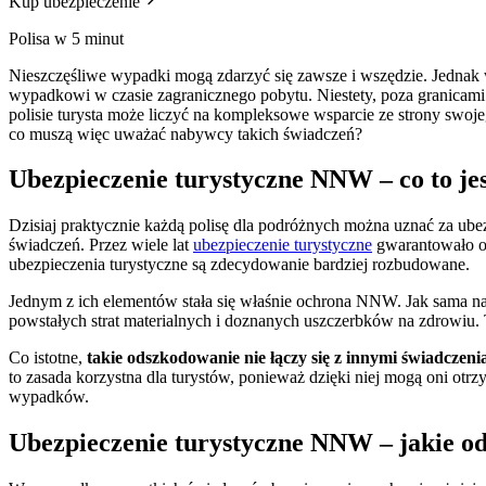
Kup ubezpieczenie
Polisa w 5 minut
Nieszczęśliwe wypadki mogą zdarzyć się zawsze i wszędzie. Jednak 
wypadkowi w czasie zagranicznego pobytu. Niestety, poza granicami 
polisie turysta może liczyć na kompleksowe wsparcie ze strony swoj
co muszą więc uważać nabywcy takich świadczeń?
Ubezpieczenie turystyczne NNW – co to jest
Dzisiaj praktycznie każdą polisę dla podróżnych można uznać za ubez
świadczeń. Przez wiele lat
ubezpieczenie turystyczne
gwarantowało oc
ubezpieczenia turystyczne są zdecydowanie bardziej rozbudowane.
Jednym z ich elementów stała się właśnie ochrona NNW. Jak sama n
powstałych strat materialnych i doznanych uszczerbków na zdrowiu
Co istotne,
takie odszkodowanie nie łączy się z innymi świadczeni
to zasada korzystna dla turystów, ponieważ dzięki niej mogą oni ot
wypadków.
Ubezpieczenie turystyczne NNW – jakie o