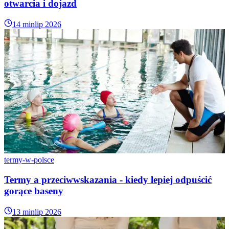
otwarcia i dojazd
14 min
lip 2026
termy-w-polsce
Termy a przeciwwskazania - kiedy lepiej odpuścić
gorące baseny
13 min
lip 2026