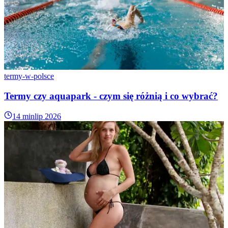
termy-w-polsce
Termy czy aquapark - czym się różnią i co wybrać?
14 min
lip 2026