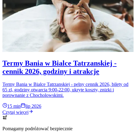
Termy Bania w Bialce Tatrzanskiej -
cennik 2026, godziny i atrakcje
Termy Bania w Bialce Tatrzanskiej - pelny cennik 2026, bilety od
65 zl, godziny otwarcia 9:00-22:00, ukryte koszty, znizki i
porownanie z Chocholowskimi.
15 min
lip 2026
Czytaj więcej
Pomagamy podróżować bezpiecznie