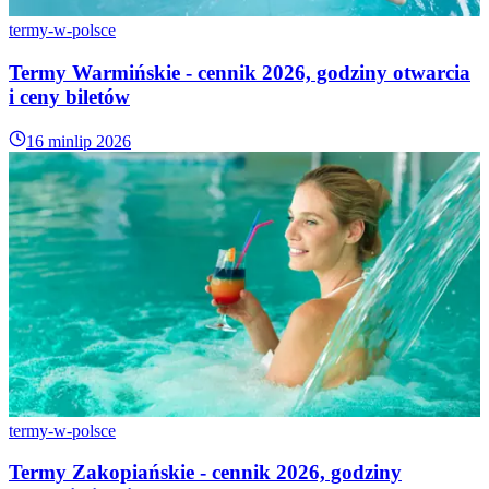
termy-w-polsce
Termy Warmińskie - cennik 2026, godziny otwarcia
i ceny biletów
16 min
lip 2026
termy-w-polsce
Termy Zakopiańskie - cennik 2026, godziny