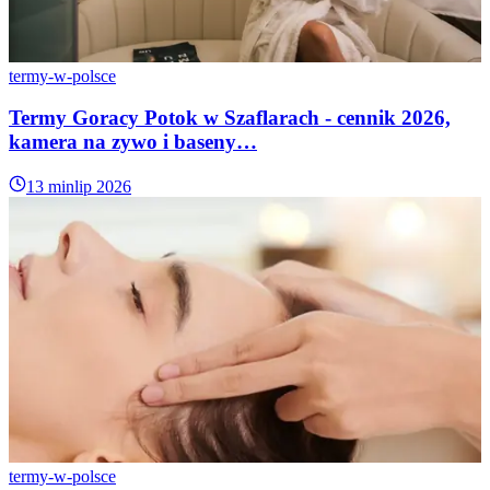
termy-w-polsce
Termy Goracy Potok w Szaflarach - cennik 2026,
kamera na zywo i baseny…
13 min
lip 2026
termy-w-polsce