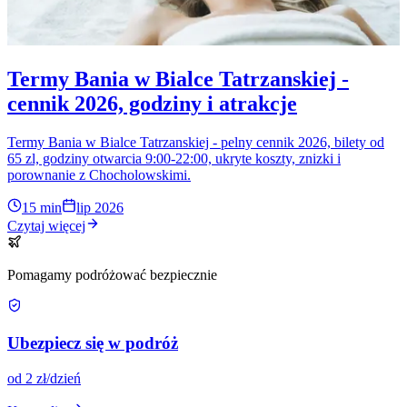
Termy Bania w Bialce Tatrzanskiej -
cennik 2026, godziny i atrakcje
Termy Bania w Bialce Tatrzanskiej - pelny cennik 2026, bilety od
65 zl, godziny otwarcia 9:00-22:00, ukryte koszty, znizki i
porownanie z Chocholowskimi.
15 min
lip 2026
Czytaj więcej
Pomagamy podróżować bezpiecznie
Ubezpiecz się w podróż
od 2 zł/dzień