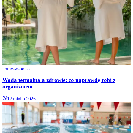
termy-w-polsce
Woda termalna a zdrowie: co naprawdę robi z
organizmem
12 min
lip 2026