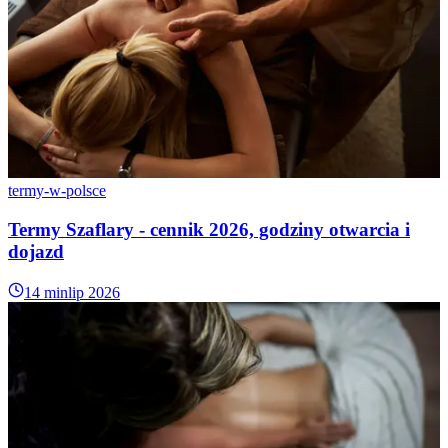
termy-w-polsce
Termy Szaflary - cennik 2026, godziny otwarcia i
dojazd
14 min
lip 2026