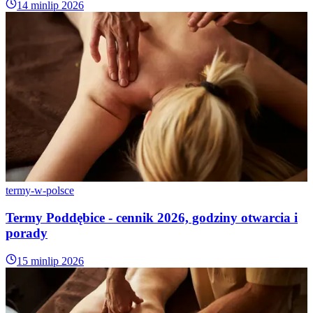
14 min
lip 2026
termy-w-polsce
Termy Poddębice - cennik 2026, godziny otwarcia i
porady
15 min
lip 2026