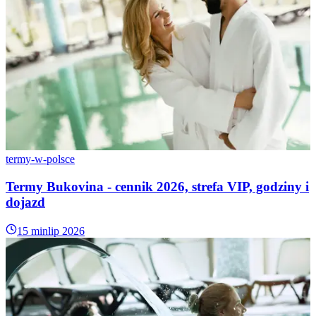
termy-w-polsce
Termy Bukovina - cennik 2026, strefa VIP, godziny i
dojazd
15 min
lip 2026