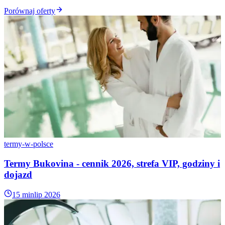
Porównaj oferty
termy-w-polsce
Termy Bukovina - cennik 2026, strefa VIP, godziny i
dojazd
15 min
lip 2026