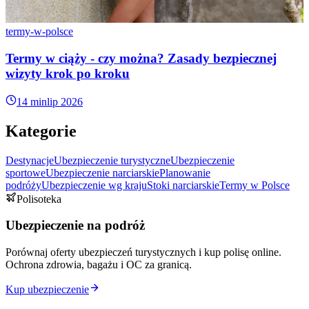
termy-w-polsce
Termy w ciąży - czy można? Zasady bezpiecznej
wizyty krok po kroku
14 min
lip 2026
Kategorie
Destynacje
Ubezpieczenie turystyczne
Ubezpieczenie
sportowe
Ubezpieczenie narciarskie
Planowanie
podróży
Ubezpieczenie wg kraju
Stoki narciarskie
Termy w Polsce
Polisoteka
Ubezpieczenie na podróż
Porównaj oferty ubezpieczeń turystycznych i kup polisę online.
Ochrona zdrowia, bagażu i OC za granicą.
Kup ubezpieczenie