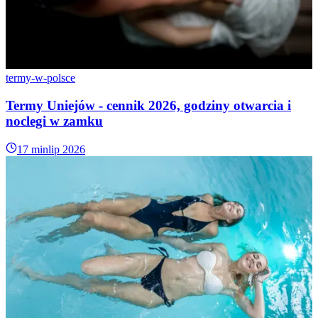
termy-w-polsce
Termy Uniejów - cennik 2026, godziny otwarcia i
noclegi w zamku
17 min
lip 2026