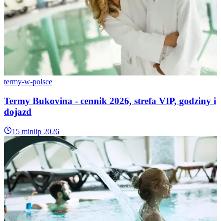
termy-w-polsce
Termy Bukovina - cennik 2026, strefa VIP, godziny i
dojazd
15 min
lip 2026